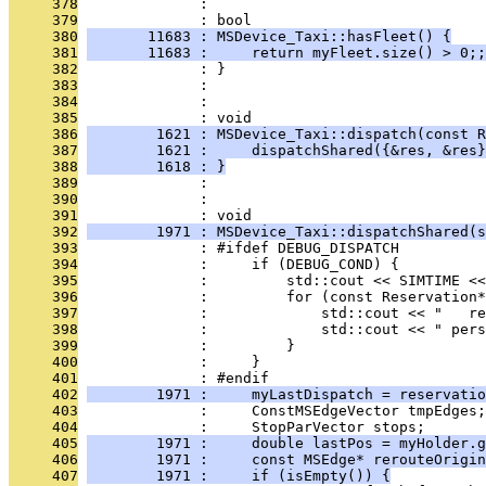
     378
              : 
     379
              : bool
     380
       11683 : MSDevice_Taxi::hasFleet() {
     381
       11683 :     return myFleet.size() > 0;;
     382
              : }
     383
              : 
     384
              : 
     385
              : void
     386
        1621 : MSDevice_Taxi::dispatch(const R
     387
        1621 :     dispatchShared({&res, &res}
     388
        1618 : }
     389
              : 
     390
              : 
     391
              : void
     392
        1971 : MSDevice_Taxi::dispatchShared(s
     393
              : #ifdef DEBUG_DISPATCH
     394
              :     if (DEBUG_COND) {
     395
              :         std::cout << SIMTIME <<
     396
              :         for (const Reservation*
     397
              :             std::cout << "   re
     398
              :             std::cout << " pers
     399
              :         }
     400
              :     }
     401
              : #endif
     402
        1971 :     myLastDispatch = reservatio
     403
              :     ConstMSEdgeVector tmpEdges;
     404
              :     StopParVector stops;
     405
        1971 :     double lastPos = myHolder.g
     406
        1971 :     const MSEdge* rerouteOrigin
     407
        1971 :     if (isEmpty()) {