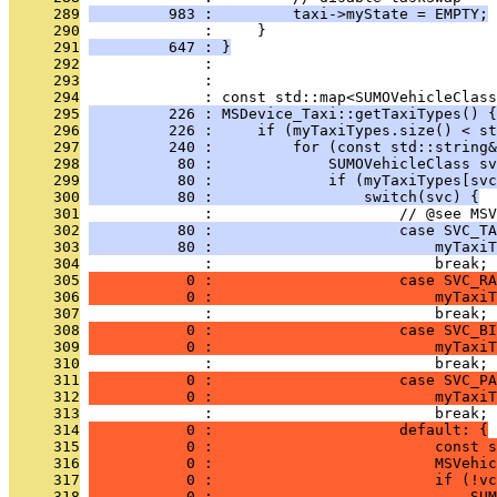
     289
         983 :         taxi->myState = EMPTY;
     290
              :     }
     291
         647 : }
     292
              : 
     293
              : 
     294
              : const std::map<SUMOVehicleClass
     295
         226 : MSDevice_Taxi::getTaxiTypes() {
     296
         226 :     if (myTaxiTypes.size() < st
     297
         240 :         for (const std::string&
     298
          80 :             SUMOVehicleClass sv
     299
          80 :             if (myTaxiTypes[svc
     300
          80 :                 switch(svc) {
     301
              :                     // @see MSV
     302
          80 :                     case SVC_TA
     303
          80 :                         myTaxiT
     304
              :                         break;
     305
           0 :                     case SVC_RA
     306
           0 :                         myTaxiT
     307
              :                         break;
     308
           0 :                     case SVC_BI
     309
           0 :                         myTaxiT
     310
              :                         break;
     311
           0 :                     case SVC_PA
     312
           0 :                         myTaxiT
     313
              :                         break;
     314
           0 :                     default: {
     315
           0 :                         const s
     316
           0 :                         MSVehic
     317
           0 :                         if (!vc
     318
           0 :                             SUM