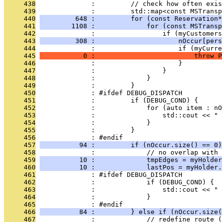
     438
              :         // check how often exis
     439
              :         std::map<const MSTransp
     440
         648 :         for (const Reservation*
     441
        1108 :             for (const MSTransp
     442
              :                 if (myCustomers
     443
         308 :                     nOccur[pers
     444
              :                     if (myCurre
     445
           0 :                         throw P
     446
              :                     }
     447
              :                 }
     448
              :             }
     449
              :         }
     450
              : #ifdef DEBUG_DISPATCH
     451
              :         if (DEBUG_COND) {
     452
              :             for (auto item : nO
     453
              :                 std::cout << " 
     454
              :             }
     455
              :         }
     456
              : #endif
     457
          94 :         if (nOccur.size() == 0)
     458
              :             // no overlap with 
     459
          10 :             tmpEdges = myHolder
     460
          10 :             lastPos = myHolder.
     461
              : #ifdef DEBUG_DISPATCH
     462
              :             if (DEBUG_COND) {
     463
              :                 std::cout << " 
     464
              :             }
     465
              : #endif
     466
          84 :         } else if (nOccur.size(
     467
              :             // redefine route (