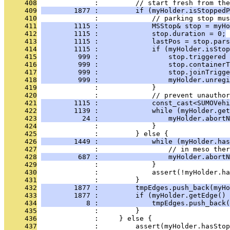
     408
              :         // start fresh from the
     409
        1877 :         if (myHolder.isStoppedP
     410
              :             // parking stop mus
     411
        1115 :             MSStop& stop = myHo
     412
        1115 :             stop.duration = 0;
     413
        1115 :             lastPos = stop.pars
     414
        1115 :             if (myHolder.isStop
     415
         999 :                 stop.triggered 
     416
         999 :                 stop.containerT
     417
         999 :                 stop.joinTrigge
     418
         999 :                 myHolder.unregi
     419
              :             }
     420
              :             // prevent unauthor
     421
        1115 :             const_cast<SUMOVehi
     422
        1139 :             while (myHolder.get
     423
          24 :                 myHolder.abortN
     424
              :             }
     425
              :         } else {
     426
        1449 :             while (myHolder.has
     427
              :                 // in meso ther
     428
         687 :                 myHolder.abortN
     429
              :             }
     430
              :             assert(!myHolder.ha
     431
              :         }
     432
        1877 :         tmpEdges.push_back(myHo
     433
        1877 :         if (myHolder.getEdge() 
     434
           8 :             tmpEdges.push_back(
     435
              :         }
     436
              :     } else {
     437
              :         assert(myHolder.hasStop