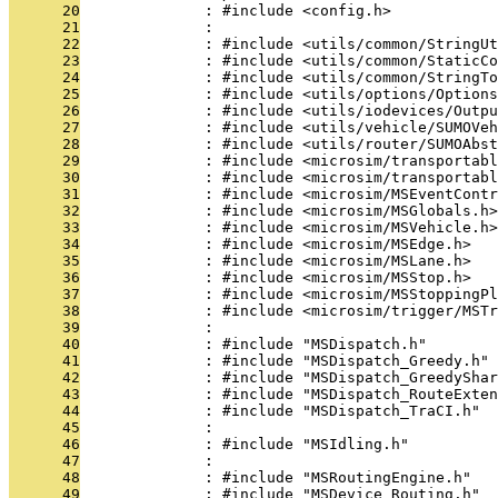
      20
              : #include <config.h>
      21
              : 
      22
              : #include <utils/common/StringUt
      23
              : #include <utils/common/StaticCo
      24
              : #include <utils/common/StringTo
      25
              : #include <utils/options/Options
      26
              : #include <utils/iodevices/Outpu
      27
              : #include <utils/vehicle/SUMOVeh
      28
              : #include <utils/router/SUMOAbst
      29
              : #include <microsim/transportabl
      30
              : #include <microsim/transportabl
      31
              : #include <microsim/MSEventContr
      32
              : #include <microsim/MSGlobals.h>
      33
              : #include <microsim/MSVehicle.h>
      34
              : #include <microsim/MSEdge.h>
      35
              : #include <microsim/MSLane.h>
      36
              : #include <microsim/MSStop.h>
      37
              : #include <microsim/MSStoppingPl
      38
              : #include <microsim/trigger/MSTr
      39
              : 
      40
              : #include "MSDispatch.h"
      41
              : #include "MSDispatch_Greedy.h"
      42
              : #include "MSDispatch_GreedyShar
      43
              : #include "MSDispatch_RouteExten
      44
              : #include "MSDispatch_TraCI.h"
      45
              : 
      46
              : #include "MSIdling.h"
      47
              : 
      48
              : #include "MSRoutingEngine.h"
      49
              : #include "MSDevice_Routing.h"