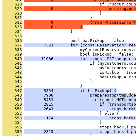
     528
              :                 if (nOccur.coun
     529
           0 :                     missing.pus
     530
              :                 }
     531
              :             }
     532
           0 :             throw ProcessError(
     533
           0 :         }
     534
              :     }
     535
              : 
     536
              :     bool hasPickup = false;
     537
        7321 :     for (const Reservation* res
     538
              :         myCurrentReservations.i
     539
              :         bool isPickup = false;
     540
       11066 :         for (const MSTransporta
     541
              :             if (myCustomers.cou
     542
              :                 myCustomers.ins
     543
              :                 isPickup = true
     544
              :                 hasPickup = tru
     545
              :             }
     546
              :         }
     547
        5354 :         if (isPickup) {
     548
        7908 :             prepareStop(tmpEdge
     549
        5451 :             for (const MSTransp
     550
        2815 :                 if (transportab
     551
        2641 :                     stops.back(
     552
              :                 } else {
     553
         174 :                     stops.back(
     554
              :                 }
     555
              :                 stops.back().pe
     556
        2815 :                 stops.back().pa