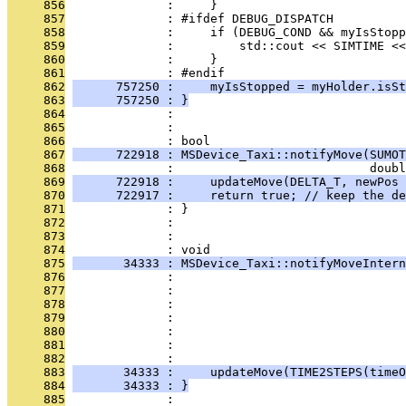
     856
              :     }
     857
              : #ifdef DEBUG_DISPATCH
     858
              :     if (DEBUG_COND && myIsStopp
     859
              :         std::cout << SIMTIME <<
     860
              :     }
     861
              : #endif
     862
      757250 :     myIsStopped = myHolder.isSt
     863
      757250 : }
     864
              : 
     865
              : 
     866
              : bool
     867
      722918 : MSDevice_Taxi::notifyMove(SUMOT
     868
              :                           doub
     869
      722918 :     updateMove(DELTA_T, newPos 
     870
      722917 :     return true; // keep the de
     871
              : }
     872
              : 
     873
              : 
     874
              : void
     875
       34333 : MSDevice_Taxi::notifyMoveIntern
     876
              :                                
     877
              :                                
     878
              :                                
     879
              :                                
     880
              :                                
     881
              :                                
     882
              :                                
     883
       34333 :     updateMove(TIME2STEPS(timeO
     884
       34333 : }
     885
              : 