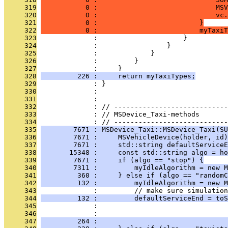
     319
           0 :                             MSV
     320
           0 :                             vc.
     321
           0 :                         }
     322
           0 :                         myTaxiT
     323
              :                     }
     324
              :                 }
     325
              :             }
     326
              :         }
     327
              :     }
     328
         226 :     return myTaxiTypes;
     329
              : }
     330
              : 
     331
              : 
     332
              : // ----------------------------
     333
              : // MSDevice_Taxi-methods
     334
              : // ----------------------------
     335
        7671 : MSDevice_Taxi::MSDevice_Taxi(SU
     336
        7671 :     MSVehicleDevice(holder, id)
     337
        7671 :     std::string defaultServiceE
     338
       15348 :     const std::string algo = ho
     339
        7671 :     if (algo == "stop") {
     340
        7311 :         myIdleAlgorithm = new M
     341
         360 :     } else if (algo == "randomC
     342
         132 :         myIdleAlgorithm = new M
     343
              :         // make sure simulation
     344
         132 :         defaultServiceEnd = toS
     345
              :                                
     346
              :                               
     347
         264 :                                