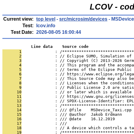
LCOV - cod
Current view:
top level
-
src/microsim/devices
- MSDevice
Test:
lcov.info
Test Date:
2026-08-05 16:00:44
            Line data    Source code
       1
              : /******************************
       2
              : // Eclipse SUMO, Simulation of 
       3
              : // Copyright (C) 2013-2026 Germ
       4
              : // This program and the accompa
       5
              : // terms of the Eclipse Public 
       6
              : // https://www.eclipse.org/lega
       7
              : // This Source Code may also be
       8
              : // Licenses when the conditions
       9
              : // Public License 2.0 are satis
      10
              : // or later which is available 
      11
              : // https://www.gnu.org/licenses
      12
              : // SPDX-License-Identifier: EPL
      13
              : /******************************
      14
              : /// @file    MSDevice_Taxi.cpp
      15
              : /// @author  Jakob Erdmann
      16
              : /// @date    16.12.2019
      17
              : ///
      18
              : // A device which controls a ta
      19
              : /******************************