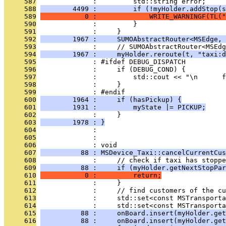
     587
              :         std::string error;
     588
        4499 :         if (!myHolder.addStop(s
     589
           0 :             WRITE_WARNINGF(TL("
     590
              :         }
     591
              :     }
     592
        1967 :     SUMOAbstractRouter<MSEdge, 
     593
              :     // SUMOAbstractRouter<MSEdg
     594
        1967 :     myHolder.reroute(t, "taxi:d
     595
              : #ifdef DEBUG_DISPATCH
     596
              :     if (DEBUG_COND) {
     597
              :         std::cout << "\n      f
     598
              :     }
     599
              : #endif
     600
        1964 :     if (hasPickup) {
     601
        1931 :         myState |= PICKUP;
     602
              :     }
     603
        1978 : }
     604
              : 
     605
              : 
     606
              : void
     607
          88 : MSDevice_Taxi::cancelCurrentCus
     608
              :     // check if taxi has stoppe
     609
          88 :     if (myHolder.getNextStopPar
     610
           0 :         return;
     611
              :     }
     612
              :     // find customers of the cu
     613
              :     std::set<const MSTransporta
     614
              :     std::set<const MSTransporta
     615
          88 :     onBoard.insert(myHolder.get
     616
          88 :     onBoard.insert(myHolder.get