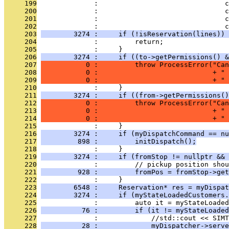
     199
              :                               c
     200
              :                               c
     201
              :                               c
     202
              :                               c
     203
        3274 :     if (!isReservation(lines)) 
     204
              :         return;
     205
              :     }
     206
        3274 :     if ((to->getPermissions() &
     207
           0 :         throw ProcessError("Can
     208
           0 :                            + " 
     209
           0 :                            + " 
     210
              :     }
     211
        3274 :     if ((from->getPermissions()
     212
           0 :         throw ProcessError("Can
     213
           0 :                            + " 
     214
           0 :                            + " 
     215
              :     }
     216
        3274 :     if (myDispatchCommand == nu
     217
         898 :         initDispatch();
     218
              :     }
     219
        3274 :     if (fromStop != nullptr && 
     220
              :         // pickup position shou
     221
         928 :         fromPos = fromStop->get
     222
              :     }
     223
        6548 :     Reservation* res = myDispat
     224
        3274 :     if (myStateLoadedCustomers.
     225
              :         auto it = myStateLoade
     226
          76 :         if (it != myStateLoaded
     227
              :             //std::cout << SIMT
     228
          28 :             myDispatcher->serve