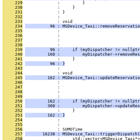
     229
              :         }
     230
              :     }
     231
              : }
     232
              : 
     233
              : void
     234
          96 : MSDevice_Taxi::removeReservatio
     235
              :                                
     236
              :                                
     237
              :                                
     238
              :                                
     239
          96 :     if (myDispatcher != nullptr
     240
         160 :         myDispatcher->removeRes
     241
              :     }
     242
          96 : }
     243
              : 
     244
              : void
     245
         162 : MSDevice_Taxi::updateReservatio
     246
              :                                
     247
              :                                
     248
              :                                
     249
              :                                
     250
         162 :     if (myDispatcher != nullptr
     251
         300 :         myDispatcher->updateRes
     252
              :     }
     253
         162 : }
     254
              : 
     255
              : 
     256
              : SUMOTime
     257
       16238 : MSDevice_Taxi::triggerDispatch(
     258
              :     std::vector<MSDevice_Taxi*>