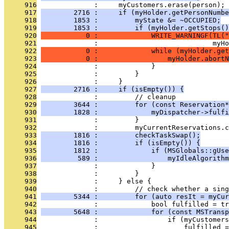
     916
              :     myCustomers.erase(person);
     917
        2716 :     if (myHolder.getPersonNumbe
     918
        1853 :         myState &= ~OCCUPIED;
     919
        1853 :         if (myHolder.getStops()
     920
           0 :             WRITE_WARNINGF(TL("
     921
              :                            myHo
     922
           0 :             while (myHolder.get
     923
           0 :                 myHolder.abortN
     924
              :             }
     925
              :         }
     926
              :     }
     927
        2716 :     if (isEmpty()) {
     928
              :         // cleanup
     929
        3644 :         for (const Reservation*
     930
        1828 :             myDispatcher->fulfi
     931
              :         }
     932
              :         myCurrentReservations.c
     933
        1816 :         checkTaskSwap();
     934
        1816 :         if (isEmpty()) {
     935
        1812 :             if (MSGlobals::gUse
     936
         589 :                 myIdleAlgorithm
     937
              :             }
     938
              :         }
     939
              :     } else {
     940
              :         // check whether a sing
     941
        5344 :         for (auto resIt = myCur
     942
              :             bool fulfilled = tr
     943
        5648 :             for (const MSTransp
     944
              :                 if (myCustomers
     945
              :                     fulfilled =