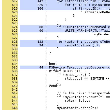
     617
         142 :     for (std::string tID : myHo
     618
         220 :         for (auto t : myCustome
     619
         166 :             if (t->getID() == t
     620
              :                 customersToBeRe
     621
              :             }
     622
              :         }
     623
              :     }
     624
          88 :     if (!customersToBeRemoved.e
     625
          90 :         WRITE_WARNINGF(TL("Taxi
     626
              :                        myHolder
     627
              :     }
     628
         122 :     for (auto t : customersToBe
     629
          34 :         cancelCustomer(t);
     630
              :     }
     631
              : }
     632
              : 
     633
              : 
     634
              : bool
     635
          44 : MSDevice_Taxi::cancelCustomer(c
     636
              : #ifdef DEBUG_CANCEL
     637
              :     if (DEBUG_COND) {
     638
              :         std::cout << SIMTIME <<
     639
              :     }
     640
              : #endif
     641
              : 
     642
              :     // is the given transportab
     643
              :     if (myCustomers.count(t) ==
     644
              :         return false;
     645
              :     }
     646
              :     myCustomers.erase(t);