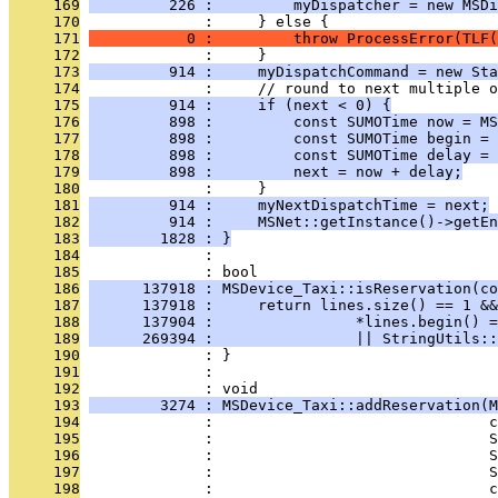
     169
         226 :         myDispatcher = new MSD
     170
              :     } else {
     171
           0 :         throw ProcessError(TLF(
     172
              :     }
     173
         914 :     myDispatchCommand = new Sta
     174
              :     // round to next multiple o
     175
         914 :     if (next < 0) {
     176
         898 :         const SUMOTime now = MS
     177
         898 :         const SUMOTime begin = 
     178
         898 :         const SUMOTime delay = 
     179
         898 :         next = now + delay;
     180
              :     }
     181
         914 :     myNextDispatchTime = next;
     182
         914 :     MSNet::getInstance()->getEn
     183
        1828 : }
     184
              : 
     185
              : bool
     186
      137918 : MSDevice_Taxi::isReservation(co
     187
      137918 :     return lines.size() == 1 &&
     188
      137904 :                *lines.begin() =
     189
      269394 :                || StringUtils::
     190
              : }
     191
              : 
     192
              : void
     193
        3274 : MSDevice_Taxi::addReservation(M
     194
              :                               c
     195
              :                               S
     196
              :                               S
     197
              :                               S
     198
              :                               c