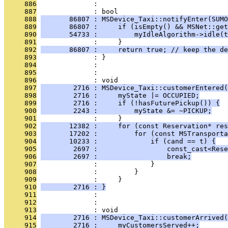
     886
              : 
     887
              : bool
     888
       86807 : MSDevice_Taxi::notifyEnter(SUMO
     889
       86807 :     if (isEmpty() && MSNet::get
     890
       54733 :         myIdleAlgorithm->idle(t
     891
              :     }
     892
       86807 :     return true; // keep the de
     893
              : }
     894
              : 
     895
              : 
     896
              : void
     897
        2716 : MSDevice_Taxi::customerEntered(
     898
        2716 :     myState |= OCCUPIED;
     899
        2716 :     if (!hasFuturePickup()) {
     900
        2243 :         myState &= ~PICKUP;
     901
              :     }
     902
       12382 :     for (const Reservation* res
     903
       17202 :         for (const MSTransporta
     904
       10233 :             if (cand == t) {
     905
        2697 :                 const_cast<Rese
     906
        2697 :                 break;
     907
              :             }
     908
              :         }
     909
              :     }
     910
        2716 : }
     911
              : 
     912
              : 
     913
              : void
     914
        2716 : MSDevice_Taxi::customerArrived(
     915
        2716 :     myCustomersServed++;