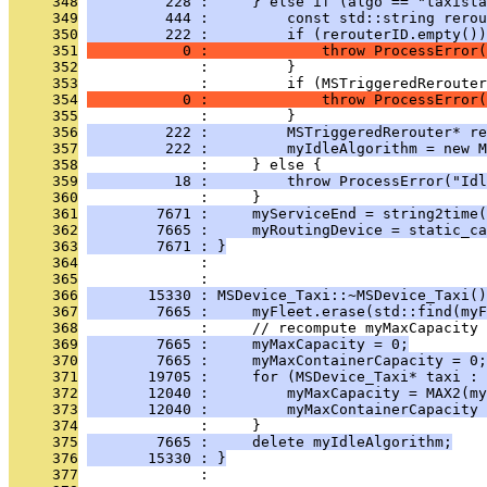
     348
         228 :     } else if (algo == "taxista
     349
         444 :         const std::string rerou
     350
         222 :         if (rerouterID.empty())
     351
           0 :             throw ProcessError(
     352
              :         }
     353
              :         if (MSTriggeredReroute
     354
           0 :             throw ProcessError(
     355
              :         }
     356
         222 :         MSTriggeredRerouter* re
     357
         222 :         myIdleAlgorithm = new M
     358
              :     } else {
     359
          18 :         throw ProcessError("Idl
     360
              :     }
     361
        7671 :     myServiceEnd = string2time(
     362
        7665 :     myRoutingDevice = static_ca
     363
        7671 : }
     364
              : 
     365
              : 
     366
       15330 : MSDevice_Taxi::~MSDevice_Taxi()
     367
        7665 :     myFleet.erase(std::find(myF
     368
              :     // recompute myMaxCapacity
     369
        7665 :     myMaxCapacity = 0;
     370
        7665 :     myMaxContainerCapacity = 0;
     371
       19705 :     for (MSDevice_Taxi* taxi : 
     372
       12040 :         myMaxCapacity = MAX2(my
     373
       12040 :         myMaxContainerCapacity 
     374
              :     }
     375
        7665 :     delete myIdleAlgorithm;
     376
       15330 : }
     377
              : 