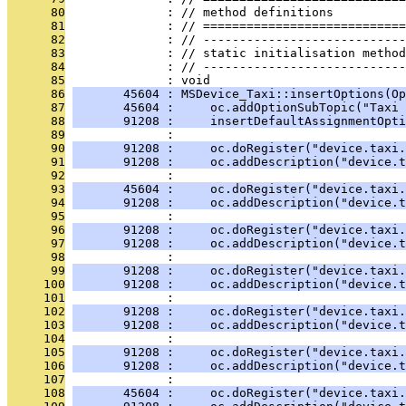
      80
              : // method definitions
      81
              : // ============================
      82
              : // ----------------------------
      83
              : // static initialisation method
      84
              : // ----------------------------
      85
              : void
      86
       45604 : MSDevice_Taxi::insertOptions(Op
      87
       45604 :     oc.addOptionSubTopic("Taxi 
      88
       91208 :     insertDefaultAssignmentOpti
      89
              : 
      90
       91208 :     oc.doRegister("device.taxi.
      91
       91208 :     oc.addDescription("device.
      92
              : 
      93
       45604 :     oc.doRegister("device.taxi.
      94
       91208 :     oc.addDescription("device.t
      95
              : 
      96
       91208 :     oc.doRegister("device.taxi.
      97
       91208 :     oc.addDescription("device.t
      98
              : 
      99
       91208 :     oc.doRegister("device.taxi.
     100
       91208 :     oc.addDescription("device.t
     101
              : 
     102
       91208 :     oc.doRegister("device.taxi.
     103
       91208 :     oc.addDescription("device.t
     104
              : 
     105
       91208 :     oc.doRegister("device.taxi.
     106
       91208 :     oc.addDescription("device.t
     107
              : 
     108
       45604 :     oc.doRegister("device.taxi.