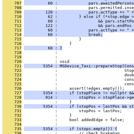
     707
          60 :             pars.awaitedPersons
     708
              :             pars.permitted.inse
     709
         120 :             pars.actType += " +
     710
          62 :         } else if (*stop.edge =
     711
          60 :                 && pars.startPo
     712
         122 :                 && pars.endPos 
     713
          60 :             pars.actType += " +
     714
          60 :             break;
     715
              :         }
     716
              :     }
     717
          60 : }
     718
              : 
     719
              : 
     720
              : void
     721
        5354 : MSDevice_Taxi::prepareStop(Cons
     722
              :                            Stop
     723
              :                            doub
     724
              :                            cons
     725
              :                            cons
     726
              :     assert(!edges.empty());
     727
        5354 :     if (stopPlace != nullptr &&
     728
         914 :         stopPos = stopPlace->ge
     729
              :     }
     730
        5354 :     if (stopPos < lastPos && st
     731
              :         stopPos = lastPos;
     732
              :     }
     733
              :     bool addedEdge = false;
     734
              : 
     735
        5354 :     if (stops.empty()) {
     736
              :         // check brakeGap