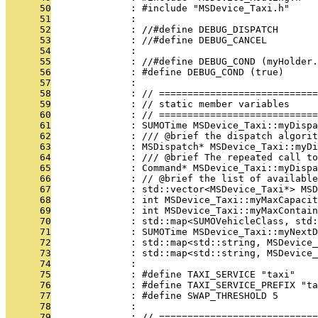
      50
              : #include "MSDevice_Taxi.h"
      51
              : 
      52
              : //#define DEBUG_DISPATCH
      53
              : //#define DEBUG_CANCEL
      54
              : 
      55
              : //#define DEBUG_COND (myHolder.
      56
              : #define DEBUG_COND (true)
      57
              : 
      58
              : // ============================
      59
              : // static member variables
      60
              : // ============================
      61
              : SUMOTime MSDevice_Taxi::myDispa
      62
              : /// @brief the dispatch algorit
      63
              : MSDispatch* MSDevice_Taxi::myDi
      64
              : /// @brief The repeated call to
      65
              : Command* MSDevice_Taxi::myDispa
      66
              : // @brief the list of available
      67
              : std::vector<MSDevice_Taxi*> MSD
      68
              : int MSDevice_Taxi::myMaxCapacit
      69
              : int MSDevice_Taxi::myMaxContain
      70
              : std::map<SUMOVehicleClass, std:
      71
              : SUMOTime MSDevice_Taxi::myNextD
      72
              : std::map<std::string, MSDevice_
      73
              : std::map<std::string, MSDevice_
      74
              : 
      75
              : #define TAXI_SERVICE "taxi"
      76
              : #define TAXI_SERVICE_PREFIX "ta
      77
              : #define SWAP_THRESHOLD 5
      78
              : 
      79
              : // ============================