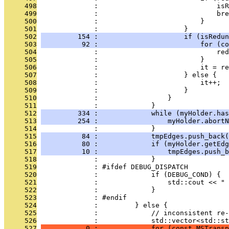
     498
              :                             isR
     499
              :                             bre
     500
              :                         }
     501
              :                     }
     502
         154 :                     if (isRedun
     503
          92 :                         for (co
     504
              :                             red
     505
              :                         }
     506
              :                         it = re
     507
              :                     } else {
     508
              :                         it++;
     509
              :                     }
     510
              :                 }
     511
              :             }
     512
         334 :             while (myHolder.has
     513
         254 :                 myHolder.abortN
     514
              :             }
     515
          84 :             tmpEdges.push_back(
     516
          80 :             if (myHolder.getEdg
     517
          10 :                 tmpEdges.push_b
     518
              :             }
     519
              : #ifdef DEBUG_DISPATCH
     520
              :             if (DEBUG_COND) {
     521
              :                 std::cout << " 
     522
              :             }
     523
              : #endif
     524
              :         } else {
     525
              :             // inconsistent re-
     526
              :             std::vector<std::st
     527
           0 :             for (const MSTransp