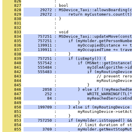
     826
              : 
     827
              : bool
     828
       29272 : MSDevice_Taxi::allowsBoarding(c
     829
       29272 :     return myCustomers.count(t)
     830
              : }
     831
              : 
     832
              : 
     833
              : void
     834
      757251 : MSDevice_Taxi::updateMove(const
     835
      757251 :     if (myHolder.getPersonNumbe
     836
      139911 :         myOccupiedDistance += t
     837
      139911 :         myOccupiedTime += trave
     838
              :     }
     839
      757251 :     if (isEmpty()) {
     840
      557542 :         if (MSNet::getInstance(
     841
      555484 :             myIdleAlgorithm->id
     842
      555483 :             if (myRoutingDevice
     843
              :                 // prevent rero
     844
              :                 myRoutingDevice
     845
              :             }
     846
        2058 :         } else if (!myReachedSe
     847
         252 :             WRITE_WARNINGF(TL("
     848
          84 :             myReachedServiceEnd
     849
              :         }
     850
      199709 :     } else if (myRoutingDevice 
     851
              :         myRoutingDevice->setAct
     852
              :     }
     853
      757250 :     if (myHolder.isStopped() &&
     854
              :         // limit duration of st
     855
        3769 :         myHolder.getNextStopMut