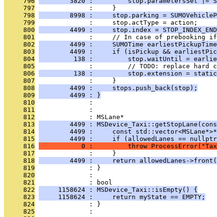
     796
        3820 :         stop.parametersSet |= S
     797
              :     }
     798
        8998 :     stop.parking = SUMOVehicleP
     799
              :     stop.actType = action;
     800
        4499 :     stop.index = STOP_INDEX_END
     801
              :     // In case of prebooking if
     802
        4499 :     SUMOTime earliestPickupTime
     803
        4499 :     if (isPickup && earliestPic
     804
         138 :         stop.waitUntil = earlie
     805
              :         // TODO: replace hard c
     806
         138 :         stop.extension = static
     807
              :     }
     808
        4499 :     stops.push_back(stop);
     809
        4499 : }
     810
              : 
     811
              : 
     812
              : MSLane*
     813
        4499 : MSDevice_Taxi::getStopLane(cons
     814
        4499 :     const std::vector<MSLane*>*
     815
        4499 :     if (allowedLanes == nullptr
     816
           0 :         throw ProcessError("Tax
     817
              :     }
     818
        4499 :     return allowedLanes->front(
     819
              : }
     820
              : 
     821
              : bool
     822
     1158624 : MSDevice_Taxi::isEmpty() {
     823
     1158624 :     return myState == EMPTY;
     824
              : }
     825
              : 