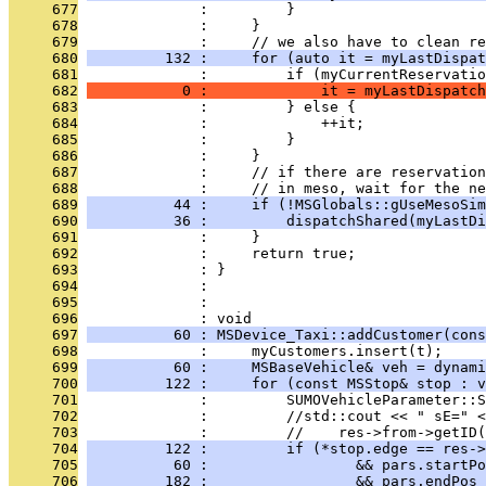
     677
              :         }
     678
              :     }
     679
              :     // we also have to clean re
     680
         132 :     for (auto it = myLastDispat
     681
              :         if (myCurrentReservatio
     682
           0 :             it = myLastDispatch
     683
              :         } else {
     684
              :             ++it;
     685
              :         }
     686
              :     }
     687
              :     // if there are reservation
     688
              :     // in meso, wait for the ne
     689
          44 :     if (!MSGlobals::gUseMesoSim
     690
          36 :         dispatchShared(myLastDi
     691
              :     }
     692
              :     return true;
     693
              : }
     694
              : 
     695
              : 
     696
              : void
     697
          60 : MSDevice_Taxi::addCustomer(cons
     698
              :     myCustomers.insert(t);
     699
          60 :     MSBaseVehicle& veh = dynami
     700
         122 :     for (const MSStop& stop : v
     701
              :         SUMOVehicleParameter::S
     702
              :         //std::cout << " sE=" <
     703
              :         //    res->from->getID(
     704
         122 :         if (*stop.edge == res->
     705
          60 :                 && pars.startPo
     706
         182 :                 && pars.endPos 