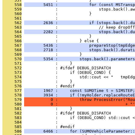
     557
              :             }
     558
        5451 :             for (const MSTransp
     559
              :                 stops.back().a
     560
              :             }
     561
              : 
     562
        2636 :             if (stops.back().du
     563
              :                 // keep dropOf
     564
        2282 :                 stops.back().du
     565
              :             }
     566
              :         } else {
     567
        5436 :             prepareStop(tmpEdge
     568
        2718 :             stops.back().durati
     569
              :         }
     570
        5354 :         stops.back().parameters
     571
              :     }
     572
              : #ifdef DEBUG_DISPATCH
     573
              :     if (DEBUG_COND) {
     574
              :         std::cout << "   tmpEd
     575
              :     }
     576
              : #endif
     577
        1967 :     const SUMOTime t = SIMSTEP;
     578
        3934 :     if (!myHolder.replaceRouteE
     579
           0 :         throw ProcessError("Rou
     580
           0 :                            + "'
     581
              :     }
     582
              : #ifdef DEBUG_DISPATCH
     583
              :     if (DEBUG_COND) std::cout <
     584
              :                                
     585
              : #endif
     586
        6466 :     for (SUMOVehicleParameter::