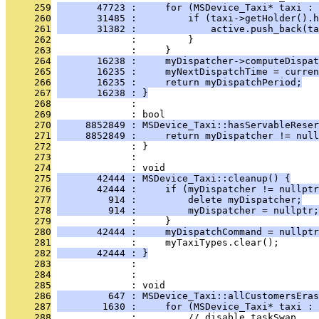
     259
       47723 :     for (MSDevice_Taxi* taxi : 
     260
       31485 :         if (taxi->getHolder().h
     261
       31382 :             active.push_back(ta
     262
              :         }
     263
              :     }
     264
       16238 :     myDispatcher->computeDispat
     265
       16235 :     myNextDispatchTime = curren
     266
       16235 :     return myDispatchPeriod;
     267
       16238 : }
     268
              : 
     269
              : bool
     270
     8852849 : MSDevice_Taxi::hasServableReser
     271
     8852849 :     return myDispatcher != null
     272
              : }
     273
              : 
     274
              : void
     275
       42444 : MSDevice_Taxi::cleanup() {
     276
       42444 :     if (myDispatcher != nullptr
     277
         914 :         delete myDispatcher;
     278
         914 :         myDispatcher = nullptr;
     279
              :     }
     280
       42444 :     myDispatchCommand = nullptr
     281
              :     myTaxiTypes.clear();
     282
       42444 : }
     283
              : 
     284
              : 
     285
              : void
     286
         647 : MSDevice_Taxi::allCustomersEras
     287
        1630 :     for (MSDevice_Taxi* taxi : 
     288
              :         // disable taskSwap