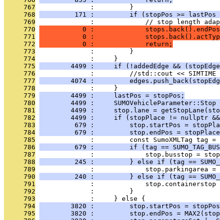
     767
              :         }
     768
         171 :         if (stopPos >= lastPos 
     769
              :             // stop length adap
     770
           0 :             stops.back().endPos
     771
           0 :             stops.back().actTyp
     772
           0 :             return;
     773
              :         }
     774
              :     }
     775
        4499 :     if (!addedEdge && (stopEdge
     776
              :         //std::cout << SIMTIME 
     777
        4074 :         edges.push_back(stopEdg
     778
              :     }
     779
        4499 :     lastPos = stopPos;
     780
        4499 :     SUMOVehicleParameter::Stop 
     781
        4499 :     stop.lane = getStopLane(sto
     782
        4499 :     if (stopPlace != nullptr &&
     783
         679 :         stop.startPos = stopPla
     784
         679 :         stop.endPos = stopPlace
     785
              :         const SumoXMLTag tag = 
     786
         679 :         if (tag == SUMO_TAG_BUS
     787
              :             stop.busstop = stop
     788
         245 :         } else if (tag == SUMO_
     789
              :             stop.parkingarea = 
     790
         240 :         } else if (tag == SUMO_
     791
              :             stop.containerstop 
     792
              :         }
     793
              :     } else {
     794
        3820 :         stop.startPos = stopPos
     795
        3820 :         stop.endPos = MAX2(stop