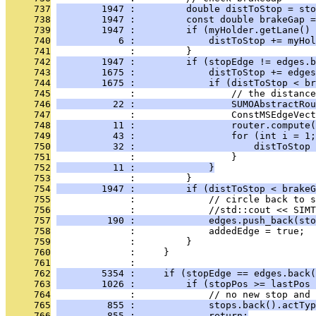
     737
        1947 :         double distToStop = sto
     738
        1947 :         const double brakeGap =
     739
        1947 :         if (myHolder.getLane() 
     740
           6 :             distToStop += myHol
     741
              :         }
     742
        1947 :         if (stopEdge != edges.b
     743
        1675 :             distToStop += edges
     744
        1675 :             if (distToStop < br
     745
              :                 // the distance
     746
          22 :                 SUMOAbstractRou
     747
              :                 ConstMSEdgeVect
     748
          11 :                 router.compute(
     749
          43 :                 for (int i = 1
     750
          32 :                     distToStop 
     751
              :                 }
     752
          11 :             }
     753
              :         }
     754
        1947 :         if (distToStop < brakeG
     755
              :             // circle back to s
     756
              :             //std::cout << SIMT
     757
         190 :             edges.push_back(sto
     758
              :             addedEdge = true;
     759
              :         }
     760
              :     }
     761
              : 
     762
        5354 :     if (stopEdge == edges.back(
     763
        1026 :         if (stopPos >= lastPos 
     764
              :             // no new stop and 
     765
         855 :             stops.back().actTyp
     766
         855 :             return;