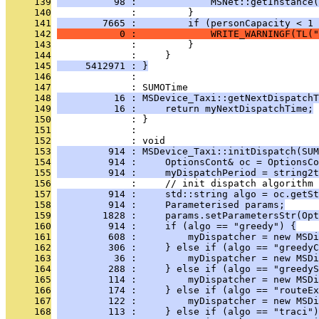
     139
          98 :             MSNet::getInstance(
     140
              :         }
     141
        7665 :         if (personCapacity < 1 
     142
           0 :             WRITE_WARNINGF(TL("
     143
              :         }
     144
              :     }
     145
     5412971 : }
     146
              : 
     147
              : SUMOTime
     148
          16 : MSDevice_Taxi::getNextDispatchT
     149
          16 :     return myNextDispatchTime;
     150
              : }
     151
              : 
     152
              : void
     153
         914 : MSDevice_Taxi::initDispatch(SUM
     154
         914 :     OptionsCont& oc = OptionsCo
     155
         914 :     myDispatchPeriod = string2t
     156
              :     // init dispatch algorithm
     157
         914 :     std::string algo = oc.getSt
     158
         914 :     Parameterised params;
     159
        1828 :     params.setParametersStr(Opt
     160
         914 :     if (algo == "greedy") {
     161
         608 :         myDispatcher = new MSDi
     162
         306 :     } else if (algo == "greedyC
     163
          36 :         myDispatcher = new MSDi
     164
         288 :     } else if (algo == "greedyS
     165
         114 :         myDispatcher = new MSDi
     166
         174 :     } else if (algo == "routeEx
     167
         122 :         myDispatcher = new MSDi
     168
         113 :     } else if (algo == "traci")