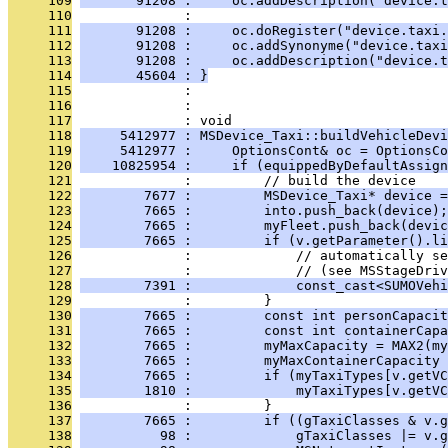
     109
       91208 :     oc.addDescription("device.t
     110
              : 
     111
       91208 :     oc.doRegister("device.taxi.
     112
       91208 :     oc.addSynonyme("device.taxi
     113
       91208 :     oc.addDescription("device.t
     114
       45604 : }
     115
              : 
     116
              : 
     117
              : void
     118
     5412977 : MSDevice_Taxi::buildVehicleDevi
     119
     5412977 :     OptionsCont& oc = OptionsCo
     120
    10825954 :     if (equippedByDefaultAssign
     121
              :         // build the device
     122
        7677 :         MSDevice_Taxi* device =
     123
        7665 :         into.push_back(device);
     124
        7665 :         myFleet.push_back(devic
     125
        7665 :         if (v.getParameter().li
     126
              :             // automatically se
     127
              :             // (see MSStageDriv
     128
        7391 :             const_cast<SUMOVehi
     129
              :         }
     130
        7665 :         const int personCapacit
     131
        7665 :         const int containerCapa
     132
        7665 :         myMaxCapacity = MAX2(my
     133
        7665 :         myMaxContainerCapacity 
     134
        7665 :         if (myTaxiTypes[v.getVC
     135
        1810 :             myTaxiTypes[v.getVC
     136
              :         }
     137
        7665 :         if ((gTaxiClasses & v.g
     138
          98 :             gTaxiClasses |= v.g