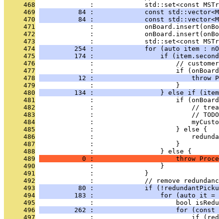
     468
              :             std::set<const MSTr
     469
          84 :             const std::vector<M
     470
          84 :             const std::vector<M
     471
              :             onBoard.insert(onBo
     472
              :             onBoard.insert(onBo
     473
              :             std::set<const MSTr
     474
         254 :             for (auto item : nO
     475
         174 :                 if (item.second
     476
              :                     // customer
     477
              :                     if (onBoard
     478
          12 :                         throw P
     479
              :                     }
     480
         134 :                 } else if (item
     481
              :                     if (onBoard
     482
              :                         // trea
     483
              :                         // TODO
     484
              :                         myCust
     485
              :                     } else {
     486
              :                         redunda
     487
              :                     }
     488
              :                 } else {
     489
           0 :                     throw Proce
     490
              :                 }
     491
              :             }
     492
              :             // remove redundanc
     493
          80 :             if (!redundantPicku
     494
         183 :                 for (auto it = 
     495
              :                     bool isRedu
     496
         262 :                     for (const 
     497
              :                         if (red