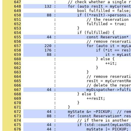
     647
              :     // check whether a single r
     648
         132 :     for (auto resIt = myCurrent
     649
              :         bool fulfilled = false;
     650
          88 :         if ((*resIt)->persons.s
     651
              :             // the reservation 
     652
              :             fulfilled = true;
     653
              :         }
     654
              :         if (fulfilled) {
     655
          44 :             const Reservation* 
     656
              :             // remove reservati
     657
         220 :             for (auto it = myLa
     658
         176 :                 if (*it == res)
     659
          88 :                     it = myLast
     660
              :                 } else {
     661
              :                     ++it;
     662
              :                 }
     663
              :             }
     664
              :             // remove reservati
     665
              :             resIt = myCurrentRe
     666
              :             // delete the reser
     667
          44 :             myDispatcher->fulfi
     668
              :         } else {
     669
              :             ++resIt;
     670
              :         }
     671
              :     }
     672
          44 :     myState &= ~PICKUP;  // rem
     673
          88 :     for (const Reservation* res
     674
              :         // if there is another 
     675
          44 :         if (std::count(myLastDi
     676
          44 :             myState |= PICKUP; 