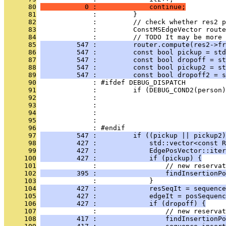
      80
           0 :             continue;
      81
              :         }
      82
              :         // check whether res2 p
      83
              :         ConstMSEdgeVector route
      84
              :         // TODO It may be more 
      85
         547 :         router.compute(res2->fr
      86
         547 :         const bool pickup = std
      87
         547 :         const bool dropoff = st
      88
         547 :         const bool pickup2 = st
      89
         547 :         const bool dropoff2 = s
      90
              : #ifdef DEBUG_DISPATCH
      91
              :         if (DEBUG_COND2(person)
      92
              :                                
      93
              :                                
      94
              :                                
      95
              :                                
      96
              : #endif
      97
         547 :         if ((pickup || pickup2)
      98
         427 :             std::vector<const R
      99
         427 :             EdgePosVector::iter
     100
         427 :             if (pickup) {
     101
              :                 // new reservat
     102
         395 :                 findInsertionPo
     103
              :             }
     104
         427 :             resSeqIt = sequence
     105
         427 :             edgeIt = posSequenc
     106
         427 :             if (dropoff) {
     107
              :                 // new reservat
     108
         417 :                 findInsertionPo