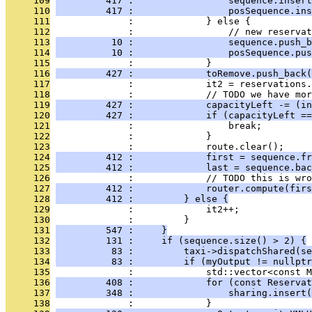
     109
         417 :                 sequence.insert
     110
         417 :                 posSequence.ins
     111
              :             } else {
     112
              :                 // new reservat
     113
          10 :                 sequence.push_b
     114
          10 :                 posSequence.pus
     115
              :             }
     116
         427 :             toRemove.push_back(
     117
              :             it2 = reservations.
     118
              :             // TODO we have mor
     119
         427 :             capacityLeft -= (in
     120
         427 :             if (capacityLeft ==
     121
              :                 break;
     122
              :             }
     123
              :             route.clear();
     124
         412 :             first = sequence.fr
     125
         412 :             last = sequence.bac
     126
              :             // TODO this is wro
     127
         412 :             router.compute(firs
     128
         412 :         } else {
     129
              :             it2++;
     130
              :         }
     131
         547 :     }
     132
         131 :     if (sequence.size() > 2) {
     133
          83 :         taxi->dispatchShared(se
     134
          83 :         if (myOutput != nullptr
     135
              :             std::vector<const M
     136
         408 :             for (const Reservat
     137
         348 :                 sharing.insert(
     138
              :             }