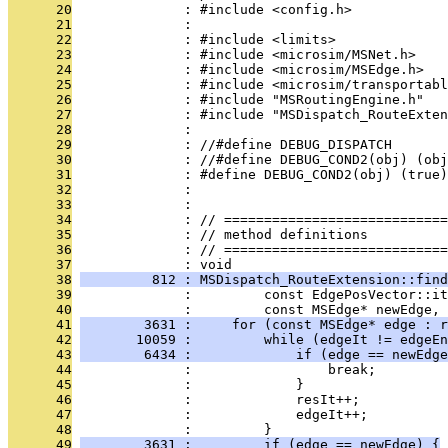
      20
              : #include <config.h>
      21
              : 
      22
              : #include <limits>
      23
              : #include <microsim/MSNet.h>
      24
              : #include <microsim/MSEdge.h>
      25
              : #include <microsim/transportabl
      26
              : #include "MSRoutingEngine.h"
      27
              : #include "MSDispatch_RouteExten
      28
              : 
      29
              : //#define DEBUG_DISPATCH
      30
              : //#define DEBUG_COND2(obj) (obj
      31
              : #define DEBUG_COND2(obj) (true)
      32
              : 
      33
              : 
      34
              : // ============================
      35
              : // method definitions
      36
              : // ============================
      37
              : void
      38
         812 : MSDispatch_RouteExtension::find
      39
              :         const EdgePosVector::i
      40
              :         const MSEdge* newEdge, 
      41
        3631 :     for (const MSEdge* edge : r
      42
       10059 :         while (edgeIt != edgeEn
      43
        6434 :             if (edge == newEdge
      44
              :                 break;
      45
              :             }
      46
              :             resIt++;
      47
              :             edgeIt++;
      48
              :         }
      49
        3631 :         if (edge == newEdge) {