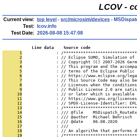
LCOV - c
Current view:
top level
-
src/microsim/devices
- MSDispat
Test:
lcov.info
Test Date:
2026-08-08 15:47:08
            Line data    Source code
       1
              : /******************************
       2
              : // Eclipse SUMO, Simulation of 
       3
              : // Copyright (C) 2007-2026 Germ
       4
              : // This program and the accompa
       5
              : // terms of the Eclipse Public 
       6
              : // https://www.eclipse.org/lega
       7
              : // This Source Code may also be
       8
              : // Licenses when the conditions
       9
              : // Public License 2.0 are satis
      10
              : // or later which is available 
      11
              : // https://www.gnu.org/licenses
      12
              : // SPDX-License-Identifier: EPL
      13
              : /******************************
      14
              : /// @file    MSDispatch_RouteEx
      15
              : /// @author  Michael Behrisch
      16
              : /// @date    06.08.2020
      17
              : ///
      18
              : // An algorithm that performs d
      19
              : /******************************