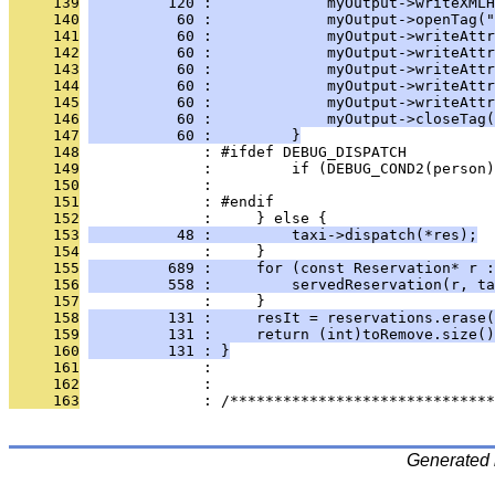
     139
         120 :             myOutput->writeXMLH
     140
          60 :             myOutput->openTag("
     141
          60 :             myOutput->writeAttr
     142
          60 :             myOutput->writeAttr
     143
          60 :             myOutput->writeAttr
     144
          60 :             myOutput->writeAttr
     145
          60 :             myOutput->writeAttr
     146
          60 :             myOutput->closeTag(
     147
          60 :         }
     148
              : #ifdef DEBUG_DISPATCH
     149
              :         if (DEBUG_COND2(person)
     150
              :                                
     151
              : #endif
     152
              :     } else {
     153
          48 :         taxi->dispatch(*res);
     154
              :     }
     155
         689 :     for (const Reservation* r :
     156
         558 :         servedReservation(r, ta
     157
              :     }
     158
         131 :     resIt = reservations.erase(
     159
         131 :     return (int)toRemove.size()
     160
         131 : }
     161
              : 
     162
              : 
     163
              : /******************************
Generated 