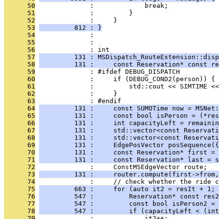
      50
              :             break;
      51
              :         }
      52
              :     }
      53
         812 : }
      54
              : 
      55
              : 
      56
              : int
      57
         131 : MSDispatch_RouteExtension::disp
      58
         131 :     const Reservation* const re
      59
              : #ifdef DEBUG_DISPATCH
      60
              :     if (DEBUG_COND2(person)) {
      61
              :         std::cout << SIMTIME <
      62
              :     }
      63
              : #endif
      64
         131 :     const SUMOTime now = MSNet:
      65
         131 :     const bool isPerson = (*res
      66
         131 :     int capacityLeft = remainin
      67
         131 :     std::vector<const Reservati
      68
         131 :     std::vector<const Reservati
      69
         131 :     EdgePosVector posSequence({
      70
         131 :     const Reservation* first = 
      71
         131 :     const Reservation* last = s
      72
              :     ConstMSEdgeVector route;
      73
         131 :     router.compute(first->from,
      74
              :     // check whether the ride c
      75
         663 :     for (auto it2 = resIt + 1; 
      76
         547 :         Reservation* const res2
      77
         547 :         const bool isPerson2 = 
      78
         547 :         if (capacityLeft < (int
      79
              :             it2++;