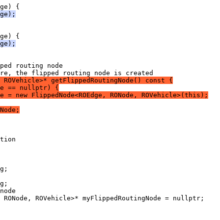
ge) {
ge);
ge) {
ge);
ped routing node
re, the flipped routing node is created
 ROVehicle>* getFlippedRoutingNode() const {
e == nullptr) {
e = new FlippedNode<ROEdge, RONode, ROVehicle>(this);
Node;
tion
g;
g;
node
 RONode, ROVehicle>* myFlippedRoutingNode = nullptr;