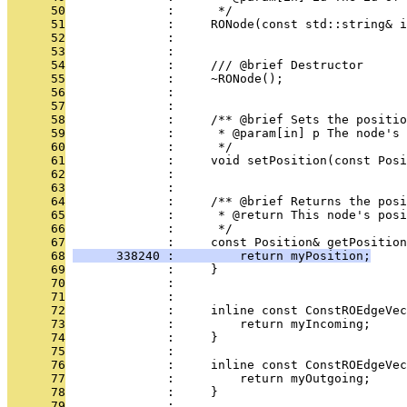
      50
              :      */
      51
              :     RONode(const std::string& i
      52
              : 
      53
              : 
      54
              :     /// @brief Destructor
      55
              :     ~RONode();
      56
              : 
      57
              : 
      58
              :     /** @brief Sets the positio
      59
              :      * @param[in] p The node's 
      60
              :      */
      61
              :     void setPosition(const Posi
      62
              : 
      63
              : 
      64
              :     /** @brief Returns the posi
      65
              :      * @return This node's posi
      66
              :      */
      67
              :     const Position& getPosition
      68
      338240 :         return myPosition;
      69
              :     }
      70
              : 
      71
              : 
      72
              :     inline const ConstROEdgeVec
      73
              :         return myIncoming;
      74
              :     }
      75
              : 
      76
              :     inline const ConstROEdgeVec
      77
              :         return myOutgoing;
      78
              :     }
      79
              : 