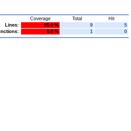
Coverage
Total
Hit
Lines:
55.6 %
9
5
nctions:
0.0 %
1
0