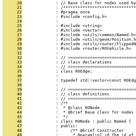
      20
              : // Base class for nodes used by
      21
              : /******************************
      22
              : #pragma once
      23
              : #include <config.h>
      24
              : 
      25
              : #include <string>
      26
              : #include <vector>
      27
              : #include <utils/common/Named.h>
      28
              : #include <utils/geom/Position.h
      29
              : #include <utils/router/FlippedN
      30
              : #include <router/ROVehicle.h>
      31
              : 
      32
              : // ============================
      33
              : // class declarations
      34
              : // ============================
      35
              : class ROEdge;
      36
              : 
      37
              : typedef std::vector<const ROEdg
      38
              : 
      39
              : // ============================
      40
              : // class definitions
      41
              : // ============================
      42
              : /**
      43
              :  * @class RONode
      44
              :  * @brief Base class for nodes 
      45
              :  */
      46
              : class RONode : public Named {
      47
              : public:
      48
              :     /** @brief Constructor
      49
              :      * @param[in] id The id of 