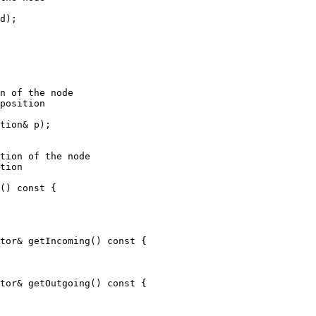
d);
n of the node
position
tion& p);
tion of the node
tion
() const {
tor& getIncoming() const {
tor& getOutgoing() const {