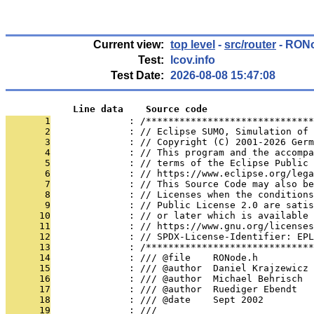
Current view:
top level
-
src/router
- RON
Test:
lcov.info
Test Date:
2026-08-08 15:47:08
            Line data    Source code
       1
              : /******************************
       2
              : // Eclipse SUMO, Simulation of 
       3
              : // Copyright (C) 2001-2026 Germ
       4
              : // This program and the accompa
       5
              : // terms of the Eclipse Public 
       6
              : // https://www.eclipse.org/lega
       7
              : // This Source Code may also be
       8
              : // Licenses when the conditions
       9
              : // Public License 2.0 are satis
      10
              : // or later which is available 
      11
              : // https://www.gnu.org/licenses
      12
              : // SPDX-License-Identifier: EPL
      13
              : /******************************
      14
              : /// @file    RONode.h
      15
              : /// @author  Daniel Krajzewicz
      16
              : /// @author  Michael Behrisch
      17
              : /// @author  Ruediger Ebendt
      18
              : /// @date    Sept 2002
      19
              : ///