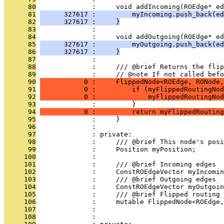
      80
              :     void addIncoming(ROEdge* ed
      81
      327617 :         myIncoming.push_back(ed
      82
      327617 :     }
      83
              : 
      84
              :     void addOutgoing(ROEdge* ed
      85
      327617 :         myOutgoing.push_back(ed
      86
      327617 :     }
      87
              : 
      88
              :     /// @brief Returns the flip
      89
              :     // @note If not called befo
      90
           0 :     FlippedNode<ROEdge, RONode,
      91
           0 :         if (myFlippedRoutingNod
      92
           0 :             myFlippedRoutingNod
      93
              :         }
      94
           0 :         return myFlippedRouting
      95
              :     }
      96
              : 
      97
              : private:
      98
              :     /// @brief This node's posi
      99
              :     Position myPosition;
     100
              : 
     101
              :     /// @brief Incoming edges
     102
              :     ConstROEdgeVector myIncomin
     103
              :     /// @brief Outgoing edges
     104
              :     ConstROEdgeVector myOutgoin
     105
              :     /// @brief Flipped routing 
     106
              :     mutable FlippedNode<ROEdge,
     107
              : 
     108
              : 