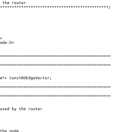
 the router
**********************************************/
>
ode.h>
===============================================
===============================================
e*> ConstROEdgeVector;
===============================================
===============================================
used by the router
the node