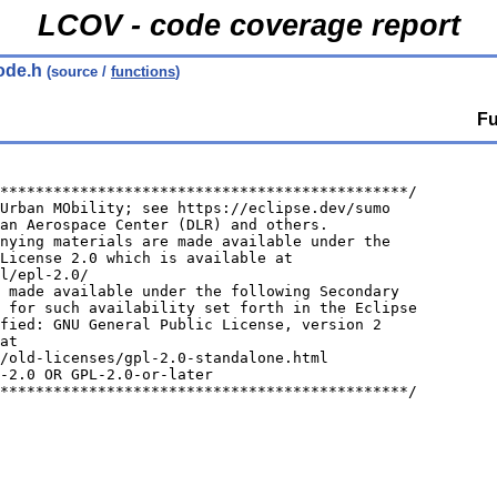
LCOV - code coverage report
ode.h
(source /
functions
)
Fu
**********************************************/
Urban MObility; see https://eclipse.dev/sumo
an Aerospace Center (DLR) and others.
nying materials are made available under the
License 2.0 which is available at
l/epl-2.0/
 made available under the following Secondary
 for such availability set forth in the Eclipse
fied: GNU General Public License, version 2
at
/old-licenses/gpl-2.0-standalone.html
-2.0 OR GPL-2.0-or-later
**********************************************/